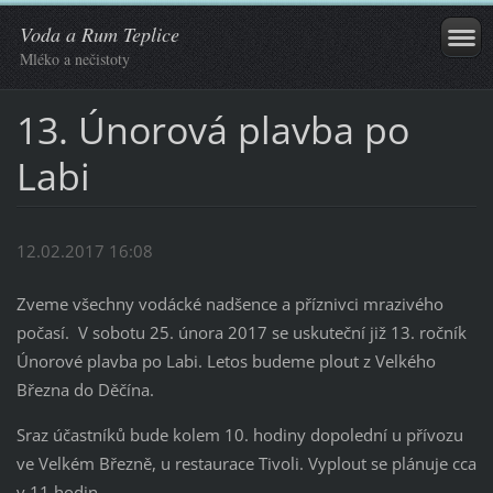
Voda a Rum Teplice
Mléko a nečistoty
13. Únorová plavba po
Labi
12.02.2017 16:08
Zveme všechny vodácké nadšence a příznivci mrazivého
počasí. V sobotu 25. února 2017 se uskuteční již 13. ročník
Únorové plavba po Labi. Letos budeme plout z Velkého
Března do Děčína.
Sraz účastníků bude kolem 10. hodiny dopolední u přívozu
ve Velkém Březně, u restaurace Tivoli. Vyplout se plánuje cca
v 11 hodin.