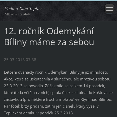
Voda a Rum Teplice
Mléko a nečistoty
12. ročník Odemykání
Bíliny máme za sebou
25.03.2013 07:38
Letošní dvanáctý ročník Odemykání Bíliny je již minulostí.
Akce, která se uskutečnila v slunečnou ale mrazivou sobotu
23.3.2013 se povedla. Zúčastnilo se celkem 14 posádek,
které (teda většina z nich) splula úsek ze Lbína do Koštova se
zastávkou (pro některé trochu mokrou) ve Rtyni nad Bílinou.
Pár fotek brzy přidám, zatím jen článek, který vyšel v
Teplickém deníku v pondělí 25.3.2013.