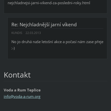
nejchladnejsi-jarni-vikend-za-posledni-roky.html
Re: Nejchladnější jarní víkend
KUNDIS
22.03.2013
No jo druhá naše letošní akce a počasí nám zase přeje
:-)
Kontakt
Voda a Rum Teplice
info@vod
a-a-rum.
org