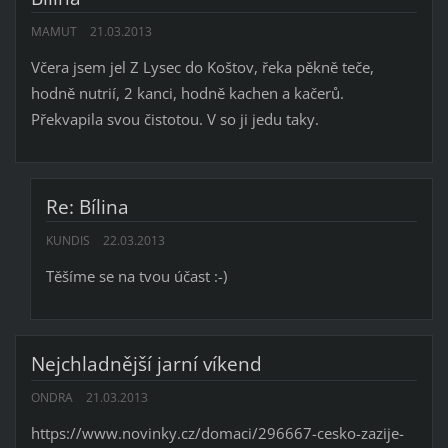
MAMUT
21.03.2013
Včera jsem jel Z Lysec do Koštov, řeka pěkně teče,
hodně nutrií, 2 kanci, hodně kachen a kačerů.
Překvapila svou čistotou. V so ji jedu taky.
Re: Bílina
KUNDIS
22.03.2013
Těšíme se na tvou účast :-)
Nejchladnější jarní víkend
ONDRA
21.03.2013
https://www.novinky.cz/domaci/296667-cesko-zazije-