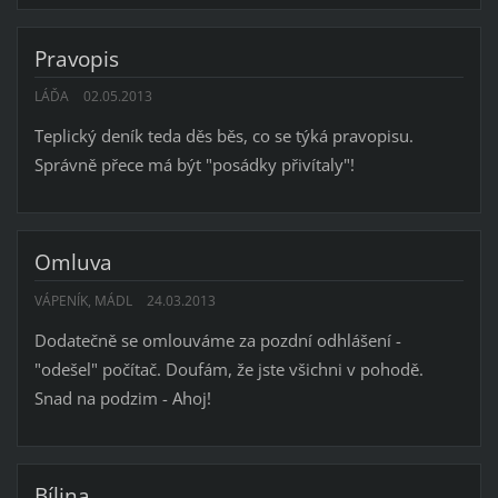
Pravopis
LÁĎA
02.05.2013
Teplický deník teda děs běs, co se týká pravopisu.
Správně přece má být "posádky přivítaly"!
Omluva
VÁPENÍK, MÁDL
24.03.2013
Dodatečně se omlouváme za pozdní odhlášení -
"odešel" počítač. Doufám, že jste všichni v pohodě.
Snad na podzim - Ahoj!
Bílina